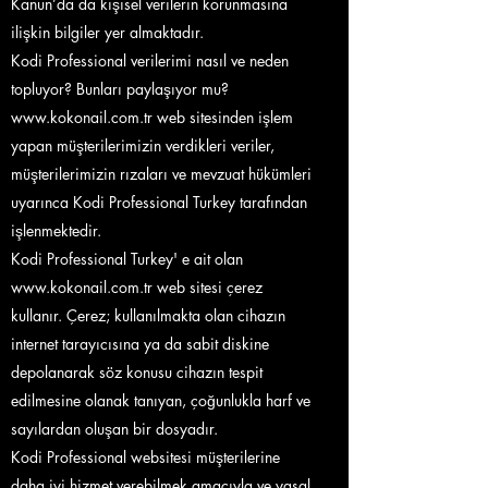
Kanun’da da kişisel verilerin korunmasına
ilişkin bilgiler yer almaktadır.
Kodi Professional verilerimi nasıl ve neden
topluyor? Bunları paylaşıyor mu?
www.kokonail.com.tr
web sitesinden işlem
yapan müşterilerimizin verdikleri veriler,
müşterilerimizin rızaları ve mevzuat hükümleri
uyarınca Kodi Professional Turkey tarafından
işlenmektedir.
Kodi Professional Turkey' e ait olan
www.kokonail.com.tr
web sitesi çerez
kullanır. Çerez; kullanılmakta olan cihazın
internet tarayıcısına ya da sabit diskine
depolanarak söz konusu cihazın tespit
edilmesine olanak tanıyan, çoğunlukla harf ve
sayılardan oluşan bir dosyadır.
Kodi Professional websitesi müşterilerine
daha iyi hizmet verebilmek amacıyla ve yasal