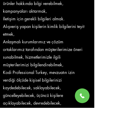
ürünler hakkında bilgi verebilmek,
kampanyaları aktarmak,
İletişim için gerekli bilgileri almak.
Alışveriş yapan kişilerin kimlik bilgilerini teyit
etmek,
Anlaşmalı kurumlarımız ve çözüm
ortaklarımız tarafından müşterilerimize öneri
sunabilmek, hizmetlerimizle ilgili
müşterilerimizi bilgilendirebilmek,
Kodi Professional Turkey, mevzuatın izin
verdiği ölçüde kişisel bilgilerinizi
kaydedebilecek, saklayabilecek,
güncelleyebilecek, üçüncü kişilere
açıklayabilecek, devredebilecek,
sınıflandırabilecek ve işleyebilecektir.
Kodi Professional ile paylaşılan kişisel veriler
bizim gözetim ve kontrolümüz altındadır.