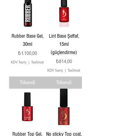
Rubber Base Gel,
Lint Base Şeffaf,
30ml
15ml
(güçlendirme)
Fiyat
₺1.100,00
Fiyat
₺814,00
KDV hariç
|
Teslimat
KDV hariç
|
Teslimat
Tükendi
Tükendi
Rubber Top Gel,
No sticky Top coat,