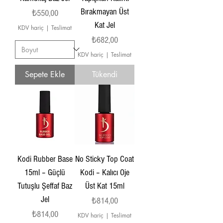
Bırakmayan Üst
Fiyat
₺550,00
Kat Jel
KDV hariç
|
Teslimat
Fiyat
₺682,00
KDV hariç
|
Teslimat
Sepete Ekle
Tükendi
Kodi Rubber Base
No Sticky Top Coat
15ml – Güçlü
Kodi – Kalıcı Oje
Tutuşlu Şeffaf Baz
Üst Kat 15ml
Jel
Fiyat
₺814,00
Fiyat
₺814,00
KDV hariç
|
Teslimat