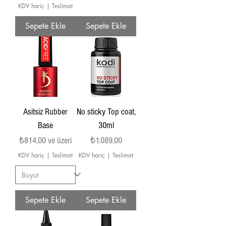
KDV hariç
|
Teslimat
Sepete Ekle
Sepete Ekle
Asitsiz Rubber
No sticky Top coat,
Base
30ml
İndirimli Fiyat
Fiyat
₺814,00
ve üzeri
₺1.089,00
KDV hariç
|
Teslimat
KDV hariç
|
Teslimat
Sepete Ekle
Sepete Ekle