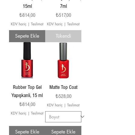
15ml
7ml
Fiyat
Fiyat
₺814,00
₺517,00
KDV hariç
|
Teslimat
KDV hariç
|
Teslimat
Sepete Ekle
Tükendi
Rubber Top Gel
Matte Top Coat
Yapışkanli, 15 ml
Fiyat
₺528,00
Fiyat
₺814,00
KDV hariç
|
Teslimat
KDV hariç
|
Teslimat
Sepete Ekle
Sepete Ekle