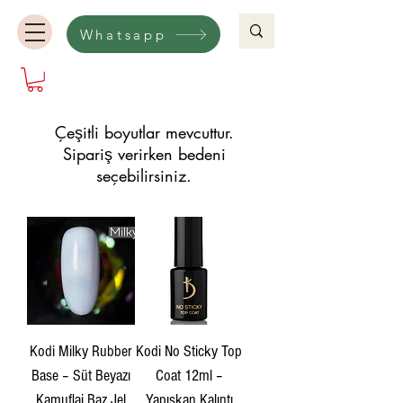
Whatsapp
Çeşitli boyutlar mevcuttur.
Sipariş verirken bedeni
seçebilirsiniz.
Kodi Milky Rubber
Kodi No Sticky Top
Base – Süt Beyazı
Coat 12ml –
Kamuflaj Baz Jel
Yapışkan Kalıntı