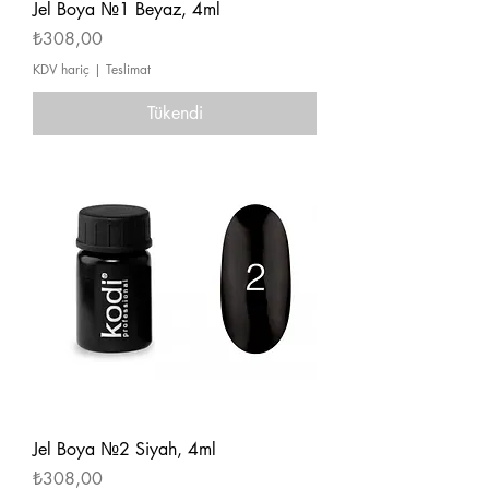
Jel Boya №1 Beyaz, 4ml
Fiyat
₺308,00
KDV hariç
|
Teslimat
Tükendi
Jel Boya №2 Siyah, 4ml
Fiyat
₺308,00