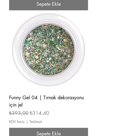
Sepete Ekle
Funny Gel 04 | Tırnak dekorasyonu
için jel
Normal Fiyat
İndirimli Fiyat
₺393,00
₺314,40
KDV hariç
|
Teslimat
Sepete Ekle