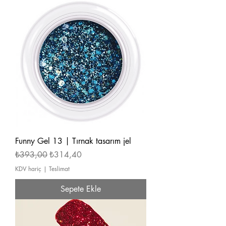
Funny Gel 13 | Tırnak tasarım jel
Normal Fiyat
İndirimli Fiyat
₺393,00
₺314,40
KDV hariç
|
Teslimat
Sepete Ekle