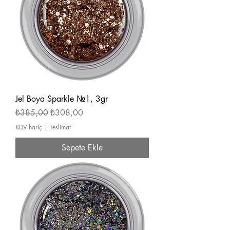
Jel Boya Sparkle №1, 3gr
Normal Fiyat
İndirimli Fiyat
₺385,00
₺308,00
KDV hariç
|
Teslimat
Sepete Ekle