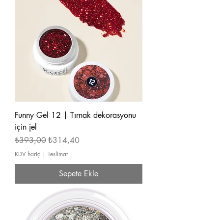
Funny Gel 12 | Tırnak dekorasyonu
için jel
Normal Fiyat
İndirimli Fiyat
₺393,00
₺314,40
KDV hariç
|
Teslimat
Sepete Ekle