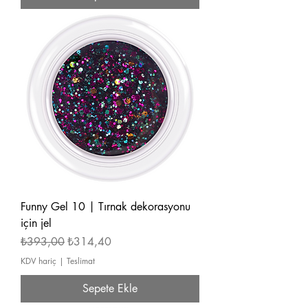
Funny Gel 10 | Tırnak dekorasyonu
için jel
Normal Fiyat
İndirimli Fiyat
₺393,00
₺314,40
KDV hariç
|
Teslimat
Sepete Ekle