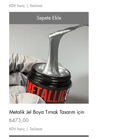
KDV hariç
|
Teslimat
Sepete Ekle
Metalik Jel Boya Tırnak Tasarım için
Fiyat
₺473,00
KDV hariç
|
Teslimat