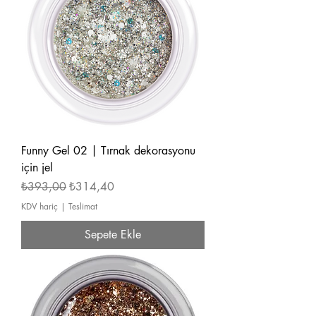
Funny Gel 02 | Tırnak dekorasyonu
için jel
Normal Fiyat
İndirimli Fiyat
₺393,00
₺314,40
KDV hariç
|
Teslimat
Sepete Ekle