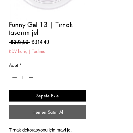
Funny Gel 13 | Tırnak
tasarım jel
Normal
İndirimli
 ₺393,00 
₺314,40
Fiyat
Fiyat
KDV hariç
|
Teslimat
Adet
*
Sepete Ekle
Hemen Satın Al
Tırnak dekorasyonu için mavi jel.