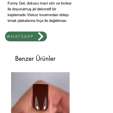
Funny Gel, dokusu mavi sim ve brokar
ile doyurulmuş jel dekoratif bir
kaplamadır. Viskoz kıvamından dolayı
tırnak plakalarına fırça ile dağıtılması
uygundur. Yapışkan bir tabakaları var.
Tasarım için.
WHATSAPP
Nasıl kullanılır:
-Daha önce bazla kaplanmış tırnak
plağına az miktarda jel uygulayın ve
Benzer Ürünler
ince bir Base halinde dağıtın.
-LED lambada 30-60 saniye veya UV
lambada 2 dakika kurutun.
-Gerekirse, daha sonra
polimerizasyonla başka bir ince tabaka
uygulayın.
-Tasarımı üst kaplamayla kaplayın.