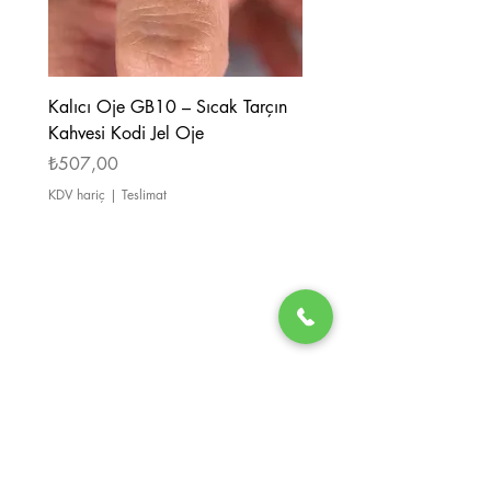
Kalıcı Oje GB10 – Sıcak Tarçın
Kalıcı Oje GB08 – Tarçı
Kahvesi Kodi Jel Oje
Kahverengi Kodi Jel Oje
Fiyat
Fiyat
₺507,00
₺507,00
KDV hariç
|
Teslimat
KDV hariç