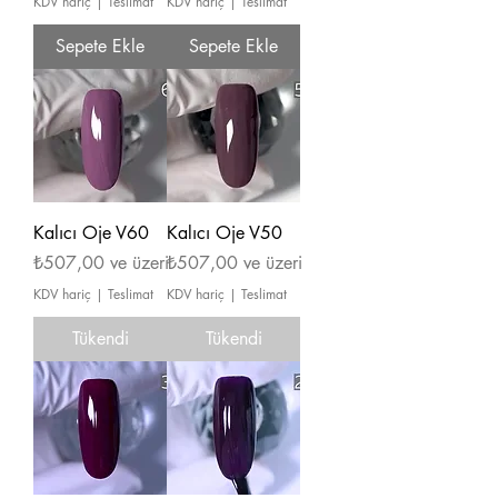
KDV hariç
|
Teslimat
KDV hariç
|
Teslimat
Sepete Ekle
Sepete Ekle
Kalıcı Oje V60
Kalıcı Oje V50
İndirimli Fiyat
İndirimli Fiyat
₺507,00
ve üzeri
₺507,00
ve üzeri
KDV hariç
|
Teslimat
KDV hariç
|
Teslimat
Tükendi
Tükendi