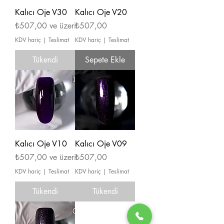
Kalıcı Oje V30
Kalıcı Oje V20
İndirimli Fiyat
Fiyat
₺507,00
ve üzeri
₺507,00
KDV hariç
|
Teslimat
KDV hariç
|
Teslimat
Tükendi
Sepete Ekle
Kalıcı Oje V10
Kalıcı Oje V09
İndirimli Fiyat
Fiyat
₺507,00
ve üzeri
₺507,00
KDV hariç
|
Teslimat
KDV hariç
|
Teslimat
Tükendi
Tükendi