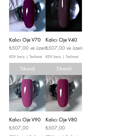
Kalıcı Oje V70
Kalıcı Oje V40
İndirimli Fiyat
İndirimli Fiyat
₺507,00
ve üzeri
₺507,00
ve üzeri
KDV hariç
|
Teslimat
KDV hariç
|
Teslimat
Tükendi
Tükendi
Kalıcı Oje V90
Kalıcı Oje V80
Fiyat
Fiyat
₺507,00
₺507,00