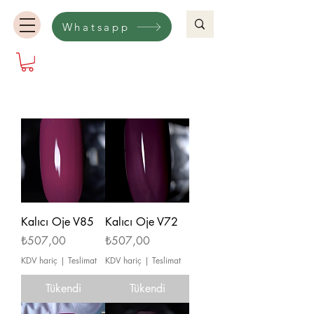
Whatsapp
Kalıcı Oje V85
Kalıcı Oje V72
Fiyat
Fiyat
₺507,00
₺507,00
KDV hariç
|
Teslimat
KDV hariç
|
Teslimat
Tükendi
Tükendi