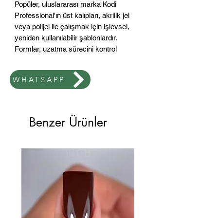
Popüler, uluslararası marka Kodi
Professional'ın üst kalıpları, akrilik jel
veya polijel ile çalışmak için işlevsel,
yeniden kullanılabilir şablonlardır.
Formlar, uzatma sürecini kontrol
etmeye uygun, yüksek kaliteli,
dayanıklı, şeffaf plastikten yapılmıştır.
WHATSAPP
Formlar, modelleme malzemesini
kusursuz bir şekilde "tutar" ve gerekli
uzunluk ve kalınlıkta çiviler oluşturmak
için döşeme işlemini kolaylaştırır.
Benzer Ürünler
Normal kare şekli, simetri için ek
işaretlere sahip, modaya uygun bir
karedir.
Renk: şeffaf
Tür: kare
Adet: 120 adet/paket.