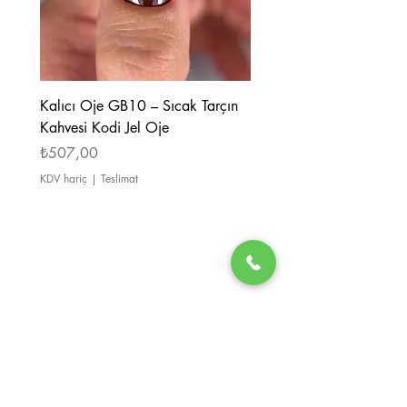
Kalıcı Oje GB10 – Sıcak Tarçın
Kalıcı Oje GB08 – Tarçı
Kahvesi Kodi Jel Oje
Kahverengi Kodi Jel Oje
Fiyat
Fiyat
₺507,00
₺507,00
KDV hariç
|
Teslimat
KDV hariç