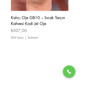
Kalıcı Oje GB10 – Sıcak Tarçın
Kalıcı Oje GB08 – Tarçı
Kahvesi Kodi Jel Oje
Kahverengi Kodi Jel Oje
Fiyat
Fiyat
₺507,00
₺507,00
KDV hariç
|
Teslimat
KDV hariç