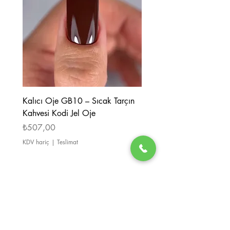
Kalıcı Oje GB10 – Sıcak Tarçın
Kalıcı Oje GB08 – Tarçı
Kahvesi Kodi Jel Oje
Kahverengi Kodi Jel Oje
Fiyat
Fiyat
₺507,00
₺507,00
KDV hariç
|
Teslimat
KDV hariç