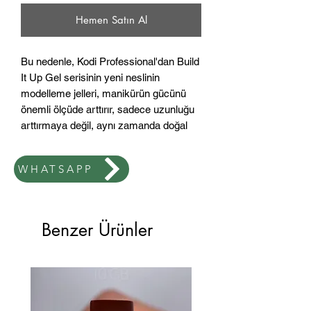
Hemen Satın Al
Bu nedenle, Kodi Professional'dan Build
It Up Gel serisinin yeni neslinin
modelleme jelleri, manikürün gücünü
önemli ölçüde arttırır, sadece uzunluğu
arttırmaya değil, aynı zamanda doğal
plakayı güçlendirmeye de izin verir.
Polimer malzeme uygun bir fırça ile
WHATSAPP
yayılır ve plakanın tüm düzensizliklerini
eşit şekilde doldurarak mükemmel bir
kaplama oluşturur.
Benzer Ürünler
Jel, bazın ön uygulamasını gerektirir.
40 W lambalarda 60-120 saniye kürleşir.
15ml