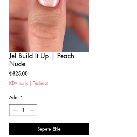
Jel Build It Up | Peach
Nude
Fiyat
₺825,00
KDV hariç
|
Teslimat
Adet
*
Sepete Ekle