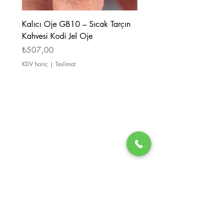
Kalıcı Oje GB10 – Sıcak Tarçın
Kalıcı Oje GB08 – Tarçı
Kahvesi Kodi Jel Oje
Kahverengi Kodi Jel Oje
Fiyat
Fiyat
₺507,00
₺507,00
KDV hariç
|
Teslimat
KDV hariç