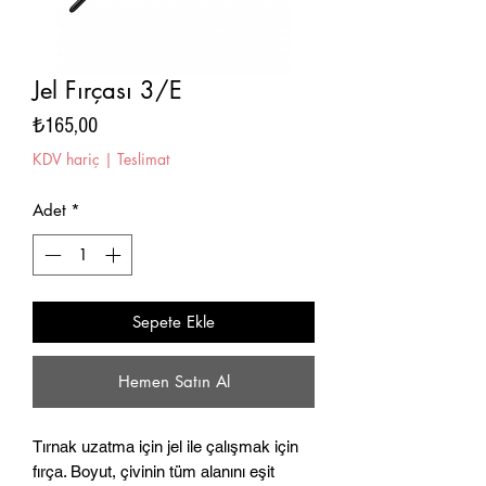
Jel Fırçası 3/E
Fiyat
₺165,00
KDV hariç
|
Teslimat
Adet
*
Sepete Ekle
Hemen Satın Al
Tırnak uzatma için jel ile çalışmak için
fırça. Boyut, çivinin tüm alanını eşit