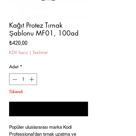
Kağıt Protez Tırnak
Şablonu MF01, 100ad
Fiyat
₺420,00
KDV hariç
|
Teslimat
Adet
*
Tükendi
Geldiğinde Bildir
Popüler uluslararası marka Kodi
Professional'dan tırnak uzatma ve