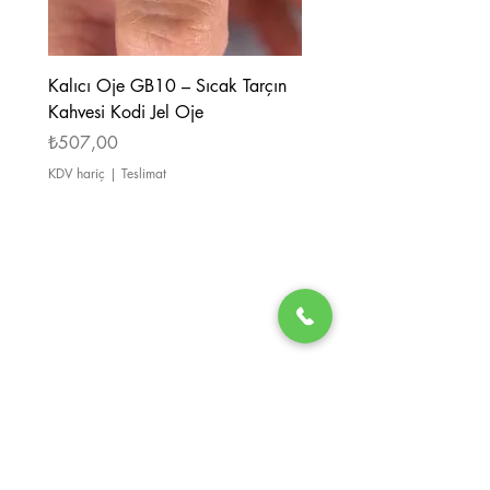
Adet: 100 adet/paket
Kalıcı Oje GB10 – Sıcak Tarçın
Kalıcı Oje GB08 – Tarçı
Kahvesi Kodi Jel Oje
Kahverengi Kodi Jel Oje
Fiyat
Fiyat
₺507,00
₺507,00
KDV hariç
|
Teslimat
KDV hariç