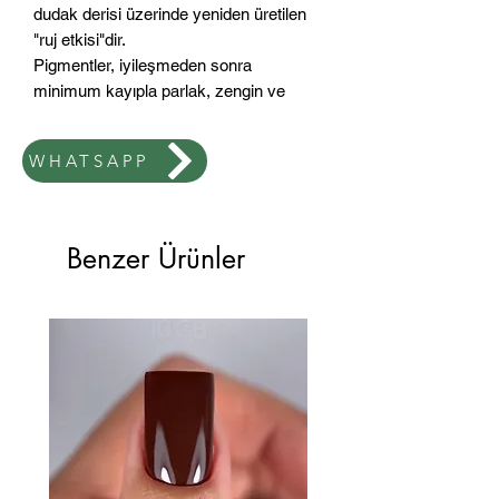
dudak derisi üzerinde yeniden üretilen
"ruj etkisi"dir.
Pigmentler, iyileşmeden sonra
minimum kayıpla parlak, zengin ve
zengin bir renk sağlar.
WHATSAPP
Ürün, tıbbi kozmetoloji alanında
uluslararası kalite standartlarını
karşılamaktadır. Klinik çalışmalarda
güvenlik, hipoalerjenite ve toksik
Benzer Ürünler
etkilerin olmadığı kanıtlanmıştır.