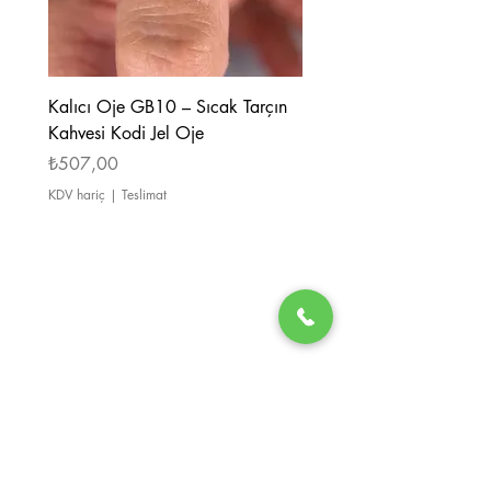
Kalıcı Oje GB10 – Sıcak Tarçın
Kalıcı Oje GB08 – Tarçı
Kahvesi Kodi Jel Oje
Kahverengi Kodi Jel Oje
Fiyat
Fiyat
₺507,00
₺507,00
KDV hariç
|
Teslimat
KDV hariç