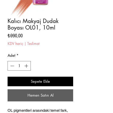
Kalıcı Makyaj Dudak
Boyası OL01, 10ml
Fiyat
₺990,00
KDV hariç
|
Teslimat
Adet
*
Sepete Ekle
Hemen Satın Al
OL pigmentleri arasındaki temel fark,