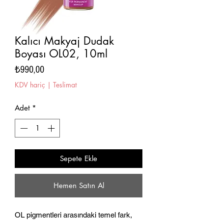
Kalıcı Makyaj Dudak
Boyası OL02, 10ml
Fiyat
₺990,00
KDV hariç
|
Teslimat
Adet
*
Sepete Ekle
Hemen Satın Al
OL pigmentleri arasındaki temel fark,