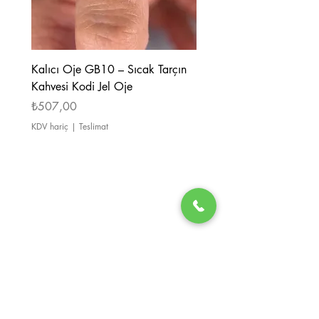
Kalıcı Oje GB10 – Sıcak Tarçın
Kalıcı Oje GB08 – Tarçı
Kahvesi Kodi Jel Oje
Kahverengi Kodi Jel Oje
Fiyat
Fiyat
₺507,00
₺507,00
KDV hariç
|
Teslimat
KDV hariç