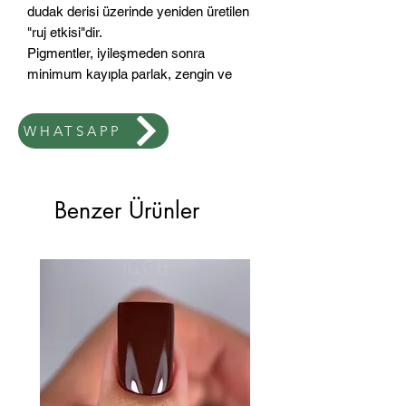
dudak derisi üzerinde yeniden üretilen
"ruj etkisi"dir.
Pigmentler, iyileşmeden sonra
minimum kayıpla parlak, zengin ve
zengin bir renk sağlar.
WHATSAPP
Ürün, tıbbi kozmetoloji alanında
uluslararası kalite standartlarını
karşılamaktadır. Klinik çalışmalarda
güvenlik, hipoalerjenite ve toksik
Benzer Ürünler
etkilerin olmadığı kanıtlanmıştır.