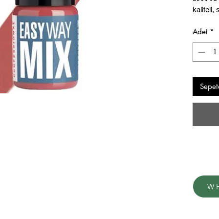
kaliteli,
hammadd
Adet
*
Optimum 
stabilit
şekilde 
Sepet
W