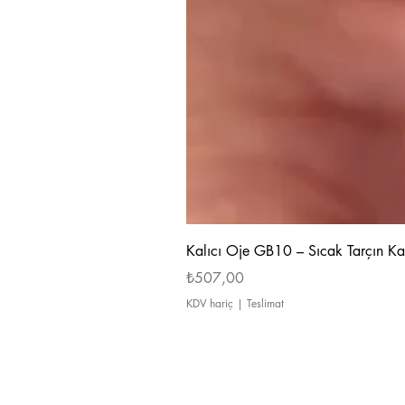
Kalıcı Oje GB10 – Sıcak Tarçın Ka
Fiyat
₺507,00
KDV hariç
|
Teslimat
Hakkımızda
Ödeme ve Teslimat