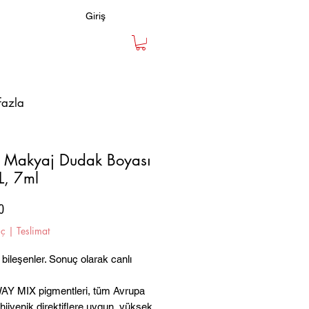
Giriş
fazla
ı Makyaj Dudak Boyası
, 7ml
Fiyat
0
iç
|
Teslimat
 bileşenler. Sonuç olarak canlı
Y MIX pigmentleri, tüm Avrupa
 hijyenik direktiflere uygun, yüksek