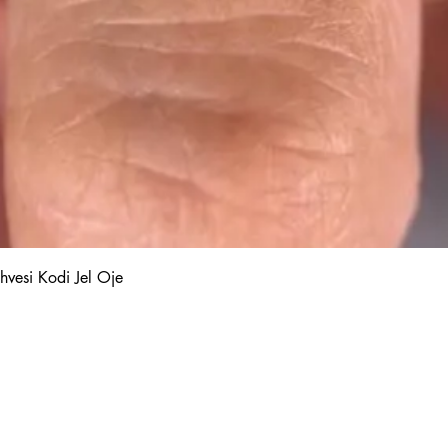
Hızlı Bakış
hvesi Kodi Jel Oje
Kalıcı Oje
Protez Tırnak
Kodi Base Top Gel
Poly Jel