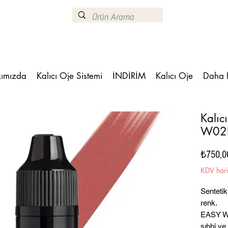
ımızda
Kalıcı Oje Sistemi
İNDİRİM
Kalıcı Oje
Daha 
Kalıc
W02L
₺750,0
KDV har
Sentetik
renk.
EASY WA
sıhhi ve