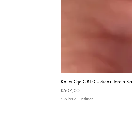
Kalıcı Oje GB10 – Sıcak Tarçın Ka
Fiyat
₺507,00
KDV hariç
|
Teslimat
Hakkımızda
Ödeme ve Teslimat