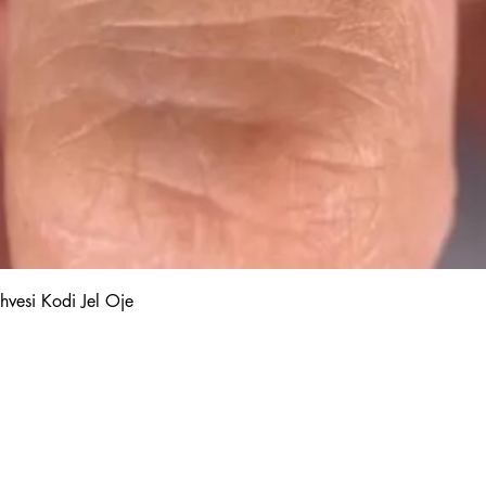
Hızlı Bakış
hvesi Kodi Jel Oje
Kalıcı Oje
Protez Tırnak
Kodi Base Top Gel
Poly Jel