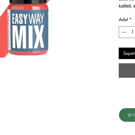
kaliteli,
hammadd
Adet
*
Optimum 
stabilit
şekilde 
Sepet
W