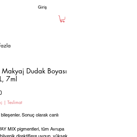
Giriş
fazla
ı Makyaj Dudak Boyası
, 7ml
Fiyat
0
iç
|
Teslimat
 bileşenler. Sonuç olarak canlı
Y MIX pigmentleri, tüm Avrupa
 hijyenik direktiflere uygun, yüksek