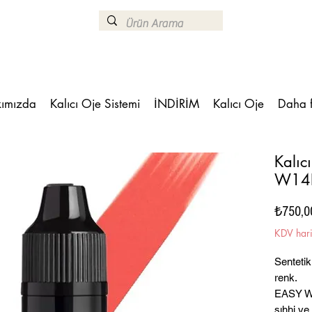
ımızda
Kalıcı Oje Sistemi
İNDİRİM
Kalıcı Oje
Daha 
Kalıc
W14L
₺750,0
KDV har
Sentetik
renk.
EASY WA
sıhhi ve