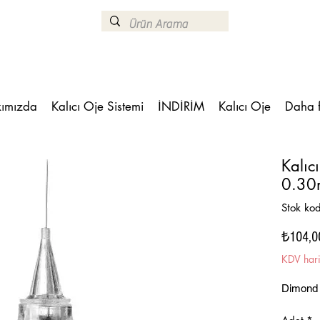
ımızda
Kalıcı Oje Sistemi
İNDİRİM
Kalıcı Oje
Daha 
Kalıc
0.3
Stok ko
₺104,0
KDV har
Dimond 