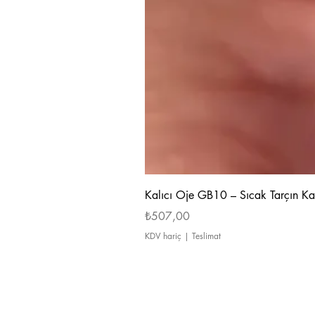
Kalıcı Oje GB10 – Sıcak Tarçın Ka
Fiyat
₺507,00
KDV hariç
|
Teslimat
Hakkımızda
Ödeme ve Teslimat