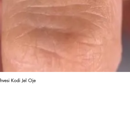
Hızlı Bakış
hvesi Kodi Jel Oje
Kalıcı Oje
Protez Tırnak
Kodi Base Top Gel
Poly Jel