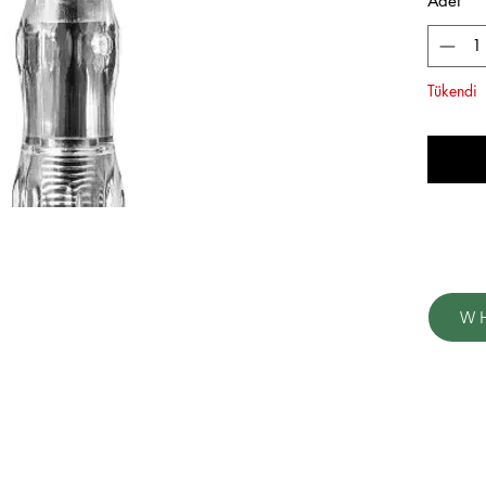
Adet
*
Tükendi
W