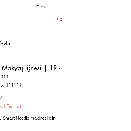
Giriş
fazla
ı Makyaj İğnesi | 1R -
0mm
du: 111111
Fiyat
0
iç
|
Teslimat
/ Smart Needle makinesi için.