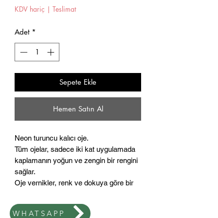
KDV hariç
|
Teslimat
Adet
*
Sepete Ekle
Hemen Satın Al
Neon turuncu kalıcı oje.
Tüm ojelar, sadece iki kat uygulamada
kaplamanın yoğun ve zengin bir rengini
sağlar.
Oje vernikler, renk ve dokuya göre bir
seri halinde gruplandırılır.
Uygulandığında kalıcı oje soyulmaz
WHATSAPP
veya yayılmaz ve en önemlisi Top