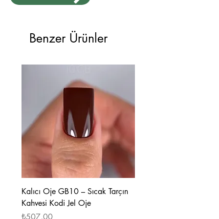
Coat fırça temiz kalır.
7ml
Benzer Ürünler
Kalıcı Oje GB10 – Sıcak Tarçın
Kalıcı Oje GB08 – Tarçı
Kahvesi Kodi Jel Oje
Kahverengi Kodi Jel Oje
Fiyat
Fiyat
₺507,00
₺507,00