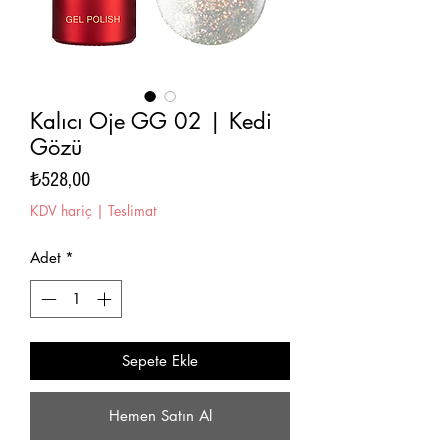
Kalıcı Oje GG 02 | Kedi
Gözü
Fiyat
₺528,00
KDV hariç
|
Teslimat
Adet
*
Sepete Ekle
Hemen Satın Al