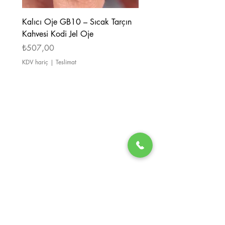
Kalıcı Oje GB10 – Sıcak Tarçın
Kalıcı Oje GB08 – Tarçı
Kahvesi Kodi Jel Oje
Kahverengi Kodi Jel Oje
Fiyat
Fiyat
₺507,00
₺507,00
KDV hariç
|
Teslimat
KDV hariç