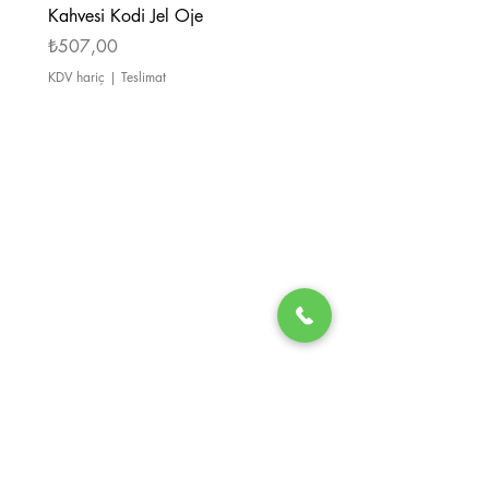
Kahvesi Kodi Jel Oje
Kahverengi Kodi Jel Oje
Fiyat
Fiyat
₺507,00
₺507,00
KDV hariç
|
Teslimat
KDV hariç