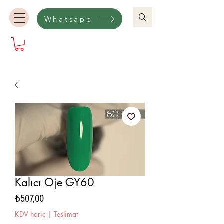
Whatsapp
Kalıcı Oje GY60
Fiyat
₺507,00
KDV hariç
|
Teslimat