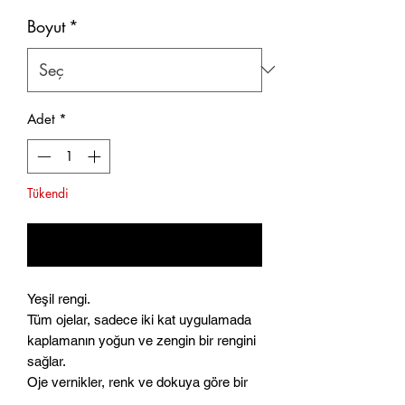
Boyut
*
Adet
*
Tükendi
Geldiğinde Bildir
Yeşil rengi.
Tüm ojelar, sadece iki kat uygulamada
kaplamanın yoğun ve zengin bir rengini
sağlar.
Oje vernikler, renk ve dokuya göre bir
seri halinde gruplandırılır.