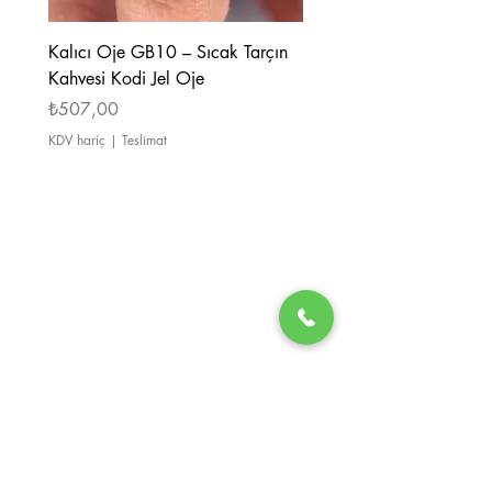
Kalıcı Oje GB10 – Sıcak Tarçın
Kalıcı Oje GB08 – Tarçı
Kahvesi Kodi Jel Oje
Kahverengi Kodi Jel Oje
Fiyat
Fiyat
₺507,00
₺507,00
KDV hariç
|
Teslimat
KDV hariç