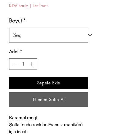
KDV hariç
|
Teslimat
Boyut
*
Adet
*
Sepete Ekle
Hemen Satın Al
Karamel rengi
Şeffaf nude renkler. Fransız manikürü
için ideal.