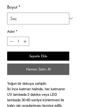
Boyut
*
Adet
*
Sepete Ekle
Hemen Satın Al
Yoğun bir dokuya sahiptir.
İki ince katman halinde, her katmanın
UV lambada 2 dakika veya LED
lambada 30-60 saniye kürlenmesi ile
kalıcı oje uygulanması tavsiye edilir.