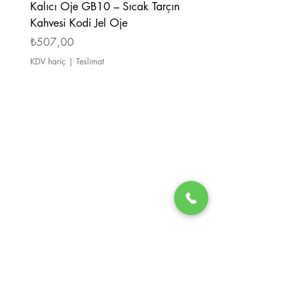
Kalıcı Oje GB10 – Sıcak Tarçın
Kalıcı Oje GB08 – Tarçı
Kahvesi Kodi Jel Oje
Kahverengi Kodi Jel Oje
Fiyat
Fiyat
₺507,00
₺507,00
KDV hariç
|
Teslimat
KDV hariç