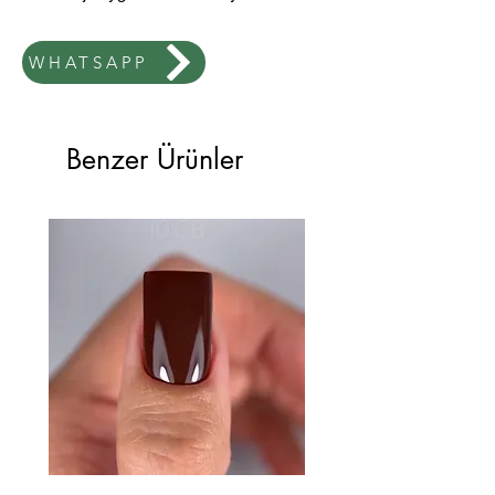
Bu malzemeler 7ml veya 8ml
boyutlarında mevcuttur.
WHATSAPP
Benzer Ürünler