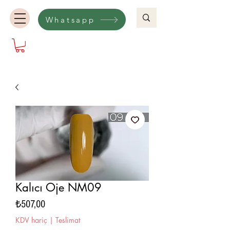
Whatsapp
Kalıcı Oje NM09
Fiyat
₺507,00
KDV hariç
|
Teslimat