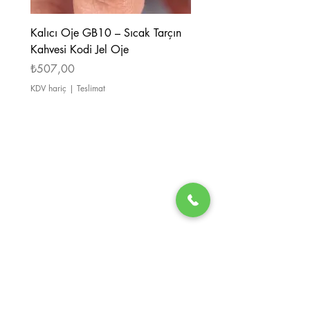
Kalıcı Oje GB10 – Sıcak Tarçın
Kalıcı Oje GB08 – Tarçı
Kahvesi Kodi Jel Oje
Kahverengi Kodi Jel Oje
Fiyat
Fiyat
₺507,00
₺507,00
KDV hariç
|
Teslimat
KDV hariç