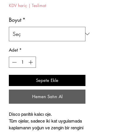
KDV hariç
|
Teslimat
Boyut
*
Adet
*
Sepete Ekle
Hemen Satın Al
Disco parıltılı kalıcı oje.
Tüm ojelar, sadece iki kat uygulamada
kaplamanın yoğun ve zengin bir rengini