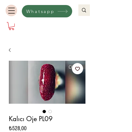
Whatsapp
Kalıcı Oje PL09
Fiyat
₺528,00