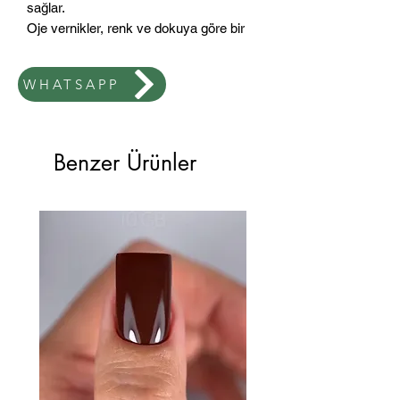
sağlar.
Oje vernikler, renk ve dokuya göre bir
seri halinde gruplandırılır.
Uygulandığında kalıcı oje soyulmaz
WHATSAPP
veya yayılmaz ve en önemlisi Top
Coat fırça temiz kalır.
8ml
Benzer Ürünler