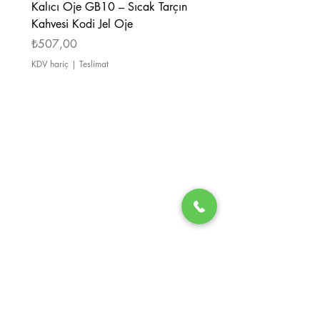
Kalıcı Oje GB10 – Sıcak Tarçın
Kalıcı Oje GB08 – Tarçı
Kahvesi Kodi Jel Oje
Kahverengi Kodi Jel Oje
Fiyat
Fiyat
₺507,00
₺507,00
KDV hariç
|
Teslimat
KDV hariç