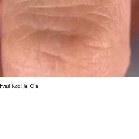
Hızlı Bakış
hvesi Kodi Jel Oje
Kalıcı Oje
Protez Tırnak
Kodi Base Top Gel
Poly Jel