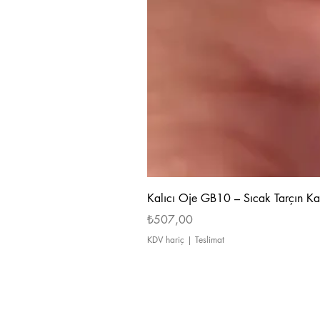
Kalıcı Oje GB10 – Sıcak Tarçın Ka
Fiyat
₺507,00
KDV hariç
|
Teslimat
Hakkımızda
Ödeme ve Teslimat