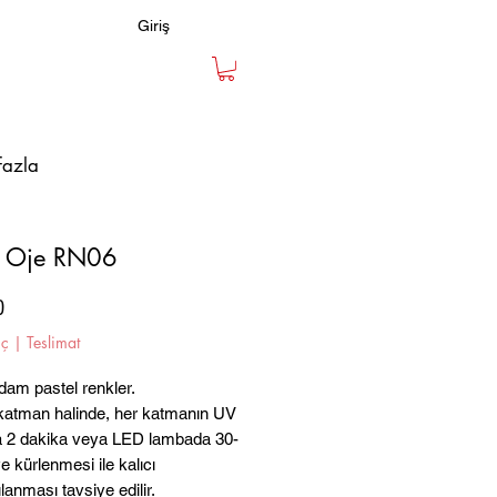
Giriş
fazla
ı Oje RN06
Fiyat
0
iç
|
Teslimat
dam pastel renkler.
 katman halinde, her katmanın UV
 2 dakika veya LED lambada 30-
e kürlenmesi ile kalıcı
lanması tavsiye edilir.