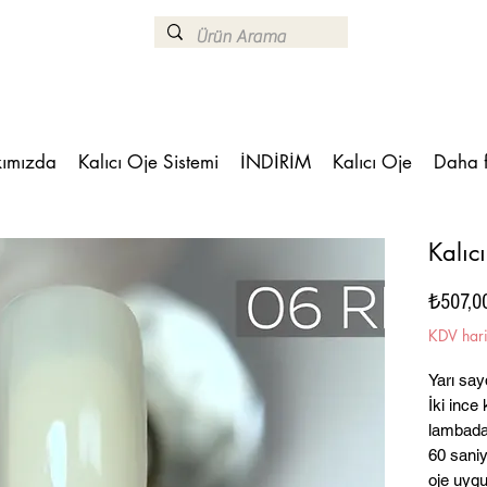
ımızda
Kalıcı Oje Sistemi
İNDİRİM
Kalıcı Oje
Daha 
Kalıc
₺507,0
KDV har
Yarı say
İki ince
lambada
60 saniy
oje uygu