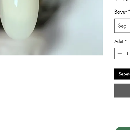
Boyut
Seç
Adet
*
Sepet