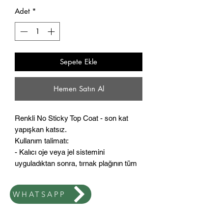
Adet
*
Sepete Ekle
Hemen Satın Al
Renkli No Sticky Top Coat - son kat
yapışkan katsız.
Kullanım talimatı:
- Kalıcı oje veya jel sistemini
uyguladıktan sonra, tırnak plağının tüm
yüzeyini seçilen renkte bir üst kat ile
kaplayın (istenen etkiye bağlı olarak
WHATSAPP
ince veya daha kalın bir tabaka)
- Mükemmel parlaklık için LED veya
hibrit lambada 2 dakika, UV lambada 3