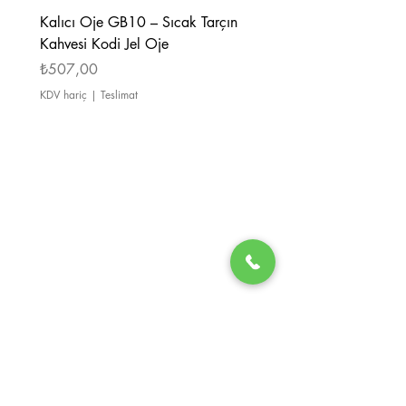
Kalıcı Oje GB10 – Sıcak Tarçın
Kalıcı Oje GB08 – Tarçı
Kahvesi Kodi Jel Oje
Kahverengi Kodi Jel Oje
Fiyat
Fiyat
₺507,00
₺507,00
KDV hariç
|
Teslimat
KDV hariç