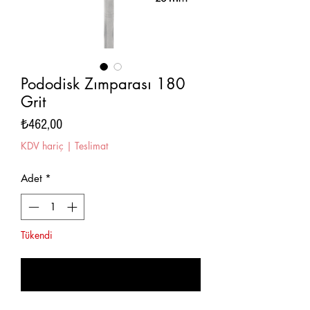
Pododisk Zımparası 180
Grit
Fiyat
₺462,00
KDV hariç
|
Teslimat
Adet
*
Tükendi
Geldiğinde Bildir