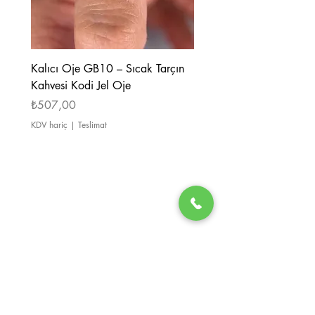
Kalıcı Oje GB10 – Sıcak Tarçın
Kalıcı Oje GB08 – Tarçı
Kahvesi Kodi Jel Oje
Kahverengi Kodi Jel Oje
Fiyat
Fiyat
₺507,00
₺507,00
KDV hariç
|
Teslimat
KDV hariç