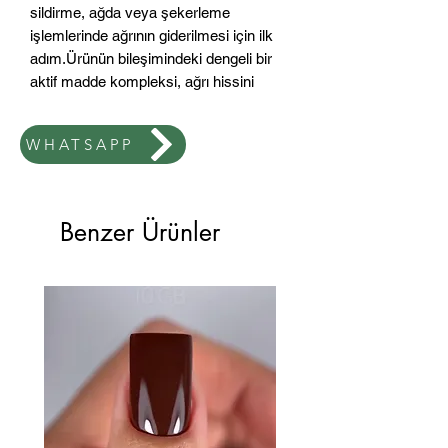
sildirme, ağda veya şekerleme
işlemlerinde ağrının giderilmesi için ilk
adım.Ürünün bileşimindeki dengeli bir
aktif madde kompleksi, ağrı hissini
"donduran" bileşenleri içerir. Krem,
kolayca yayılan ve rahatsızlık
WHATSAPP
vermeyen hoş bir dokuya sahiptir.
Benzer Ürünler