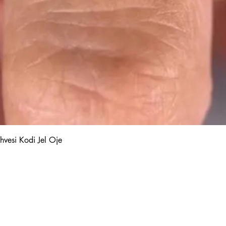
Hızlı Bakış
hvesi Kodi Jel Oje
Kalıcı Oje
Protez Tırnak
Kodi Base Top Gel
Poly Jel