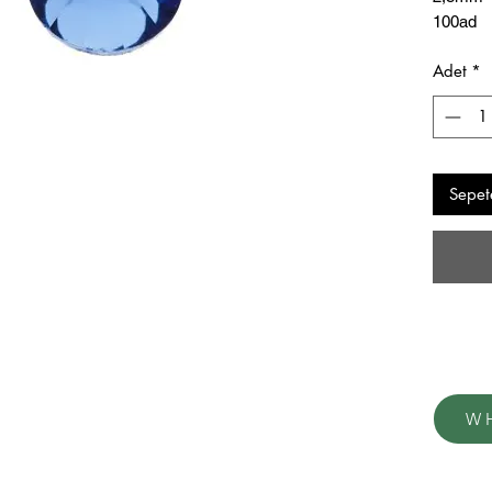
100ad
Adet
*
Mükkeme
Sepet
W