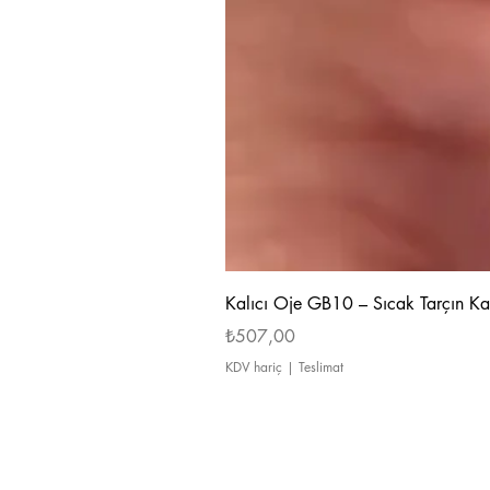
Kalıcı Oje GB10 – Sıcak Tarçın Ka
Fiyat
₺507,00
KDV hariç
|
Teslimat
Hakkımızda
Ödeme ve Teslimat