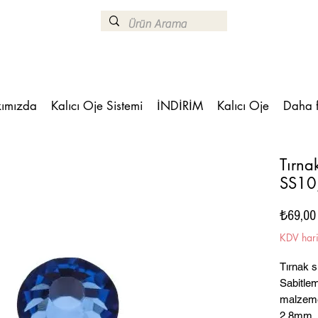
ımızda
Kalıcı Oje Sistemi
İNDİRİM
Kalıcı Oje
Daha 
Tırna
SS10
₺69,00
KDV har
Tırnak s
Sabitle
malzemel
2,8mm