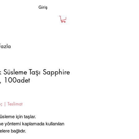
Giriş
fazla
k Süsleme Taşı Sapphire
, 100adet
Fiyat
iç
|
Teslimat
üsleme için taşlar.
me yöntemi kaplamada kullanılan
ere bağlıdır.