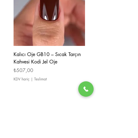
jelin ön uygulamasını gerektirir.
40 W lambalarda 2 dakika polimerize
olur.
Kalıcı Oje GB10 – Sıcak Tarçın
Kalıcı Oje GB08 – Tarçı
Kahvesi Kodi Jel Oje
Kahverengi Kodi Jel Oje
Fiyat
Fiyat
₺507,00
₺507,00
KDV hariç
|
Teslimat
KDV hariç