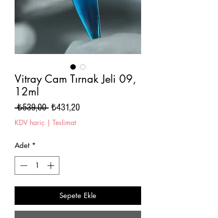
Vitray Cam Tırnak Jeli 09,
12ml
Normal
İndirimli
 ₺539,00 
₺431,20
Fiyat
Fiyat
KDV hariç
|
Teslimat
Adet
*
Sepete Ekle