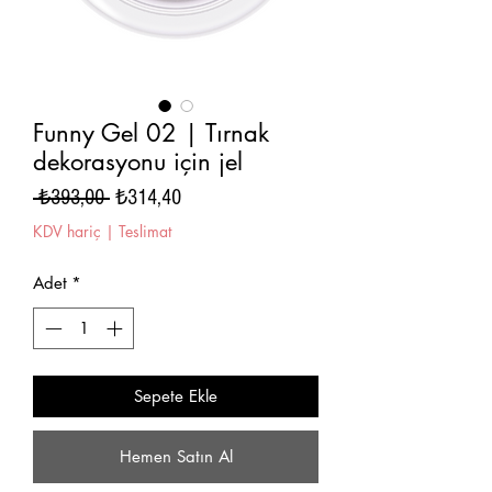
Funny Gel 02 | Tırnak
dekorasyonu için jel
Normal
İndirimli
 ₺393,00 
₺314,40
Fiyat
Fiyat
KDV hariç
|
Teslimat
Adet
*
Sepete Ekle
Hemen Satın Al