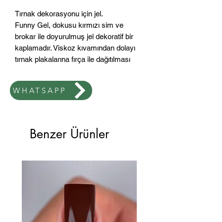
Tırnak dekorasyonu için jel.
Funny Gel, dokusu kırmızı sim ve
brokar ile doyurulmuş jel dekoratif bir
kaplamadır. Viskoz kıvamından dolayı
tırnak plakalarına fırça ile dağıtılması
uygundur. Yapışkan bir tabakaları var.
WHATSAPP
Nasıl kullanılır:
-Daha önce bazla kaplanmış tırnak
plağına az miktarda jel uygulayın ve
ince bir Base halinde dağıtın.
Benzer Ürünler
-LED lambada 30-60 saniye veya UV
lambada 2 dakika kurutun.
-Gerekirse, daha sonra
polimerizasyonla başka bir ince tabaka
uygulayın.
-Tasarımı üst kaplamayla kaplayın.