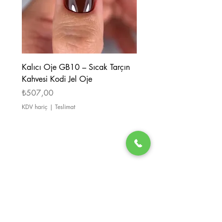
Kalıcı Oje GB10 – Sıcak Tarçın
Kalıcı Oje GB08 – Tarçı
Kahvesi Kodi Jel Oje
Kahverengi Kodi Jel Oje
Fiyat
Fiyat
₺507,00
₺507,00
KDV hariç
|
Teslimat
KDV hariç