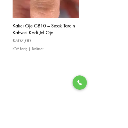
Kalıcı Oje GB10 – Sıcak Tarçın
Kalıcı Oje GB08 – Tarçı
Kahvesi Kodi Jel Oje
Kahverengi Kodi Jel Oje
Fiyat
Fiyat
₺507,00
₺507,00
KDV hariç
|
Teslimat
KDV hariç