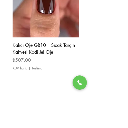
Kalıcı Oje GB10 – Sıcak Tarçın
Kalıcı Oje GB08 – Tarçı
Kahvesi Kodi Jel Oje
Kahverengi Kodi Jel Oje
Fiyat
Fiyat
₺507,00
₺507,00
KDV hariç
|
Teslimat
KDV hariç