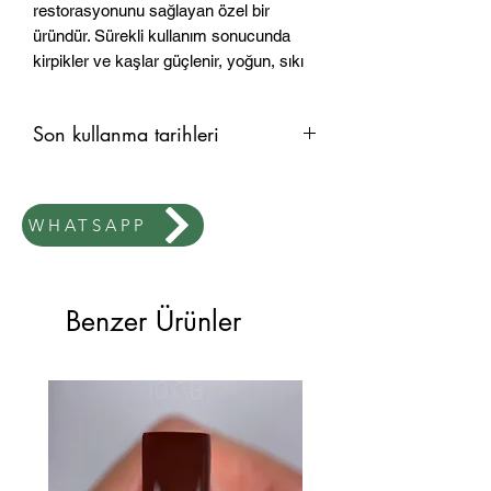
restorasyonunu sağlayan özel bir
üründür. Sürekli kullanım sonucunda
kirpikler ve kaşlar güçlenir, yoğun, sıkı
ve elastik hale gelir, eksik hacmi ve
gücü kazanır.
Son kullanma tarihleri
Keratin ayrıca rüzgar, don ve güneşin
etkilerine karşı koruyucu bir ajan olarak
Üretim tarihi ambalajın üzerinde
kullanılır. Keratin kullanımı kirpik ve kaş
belirtilmiştir.
bakımınızı faydalı ve etkili kılacak, doğal
WHATSAPP
güzelliğini ön plana çıkaracaktır.
8g.
Benzer Ürünler