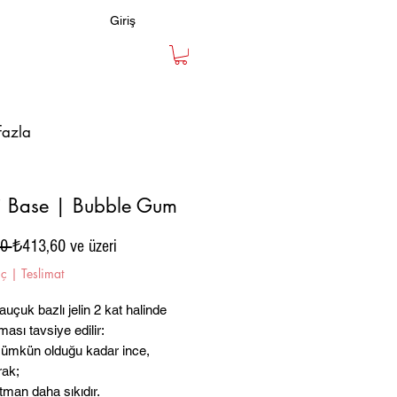
Giriş
fazla
i Base | Bubble Gum
Normal
İndirimli
0 
₺413,60
ve üzeri
Fiyat
Fiyat
iç
|
Teslimat
auçuk bazlı jelin 2 kat halinde
ası tavsiye edilir:
mümkün olduğu kadar ince,
rak;
atman daha sıkıdır.