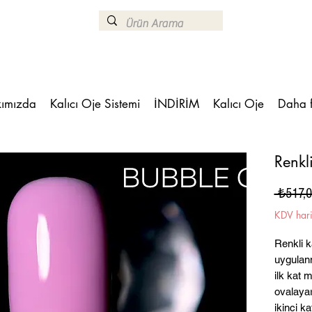
ımızda
Kalıcı Oje Sistemi
İNDİRİM
Kalıcı Oje
Daha 
Renkl
 ₺517,0
KDV har
Renkli k
uygulanm
ilk kat 
ovalaya
ikinci k