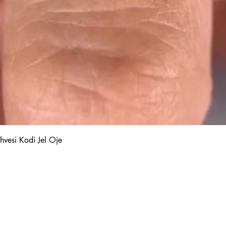
Hızlı Bakış
hvesi Kodi Jel Oje
Kalıcı Oje
Protez Tırnak
Kodi Base Top Gel
Poly Jel