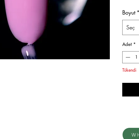
Boyut
Led lam
polimeri
Seç
Zayıflamı
renk bas
Adet
*
normal 
verilir.
Tükendi
W