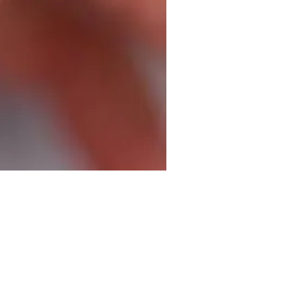
Kalıcı Oje GB08 – Tarçın Kah
Fiyat
₺507,00
KDV hariç
|
Teslimat