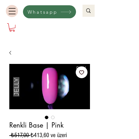
Whatsapp
Renkli Base | Pink
Normal
İndirimli
 ₺517,00 
₺413,60
ve üzeri