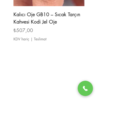
Kalıcı Oje GB10 – Sıcak Tarçın
Kalıcı Oje GB08 – Tarçı
Kahvesi Kodi Jel Oje
Kahverengi Kodi Jel Oje
Fiyat
Fiyat
₺507,00
₺507,00
KDV hariç
|
Teslimat
KDV hariç