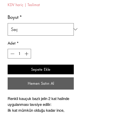
Fiyat
Fiyat
KDV hariç
|
Teslimat
Boyut
*
Adet
*
Sepete Ekle
Hemen Satın Al
Renkli kauçuk bazlı jelin 2 kat halinde
uygulanması tavsiye edilir:
ilk kat mümkün olduğu kadar ince,