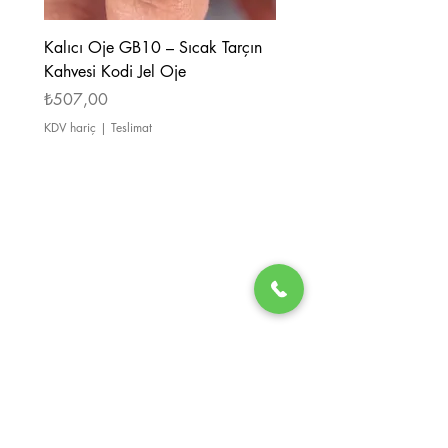
Kalıcı Oje GB10 – Sıcak Tarçın
Kalıcı Oje GB08 – Tarçı
Kahvesi Kodi Jel Oje
Kahverengi Kodi Jel Oje
Fiyat
Fiyat
₺507,00
₺507,00
KDV hariç
|
Teslimat
KDV hariç