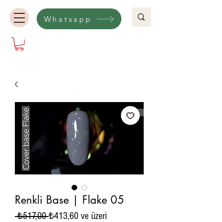
Whatsapp
Renkli Base | Flake 05
Normal
İndirimli
 ₺517,00 
₺413,60
ve üzeri