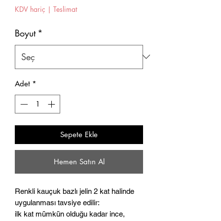
Fiyat
Fiyat
KDV hariç
|
Teslimat
Boyut
*
Adet
*
Sepete Ekle
Hemen Satın Al
Renkli kauçuk bazlı jelin 2 kat halinde
uygulanması tavsiye edilir:
ilk kat mümkün olduğu kadar ince,