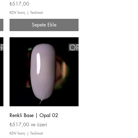
Fiyat
₺517,00
KDV hariç
|
Teslimat
Sepete Ekle
Hızlı Bakış
Renkli Base | Opal 02
İndirimli Fiyat
₺517,00
ve üzeri
KDV hariç
|
Teslimat