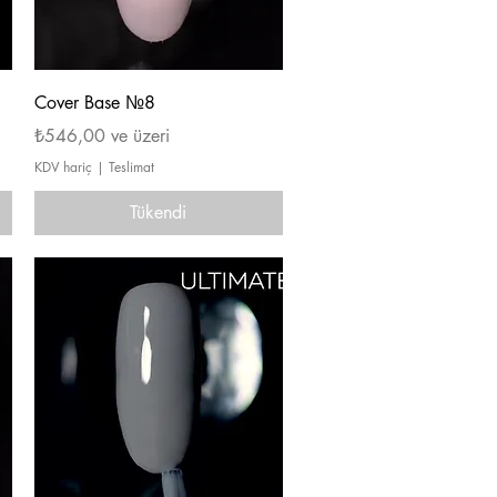
Hızlı Bakış
Cover Base №8
İndirimli Fiyat
₺546,00
ve üzeri
KDV hariç
|
Teslimat
Tükendi