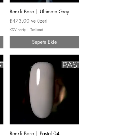
Hızlı Bakış
Renkli Base | Ultimate Grey
İndirimli Fiyat
₺473,00
ve üzeri
KDV hariç
|
Teslimat
Sepete Ekle
Hızlı Bakış
Renkli Base | Pastel 04