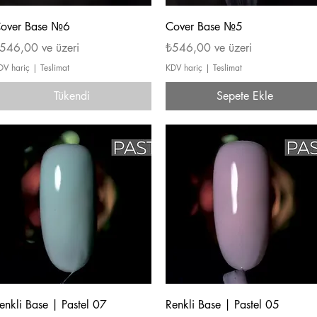
Hızlı Bakış
Hızlı Bakış
over Base №6
Cover Base №5
ndirimli Fiyat
İndirimli Fiyat
546,00
ve üzeri
₺546,00
ve üzeri
DV hariç
|
Teslimat
KDV hariç
|
Teslimat
Tükendi
Sepete Ekle
Hızlı Bakış
Hızlı Bakış
enkli Base | Pastel 07
Renkli Base | Pastel 05