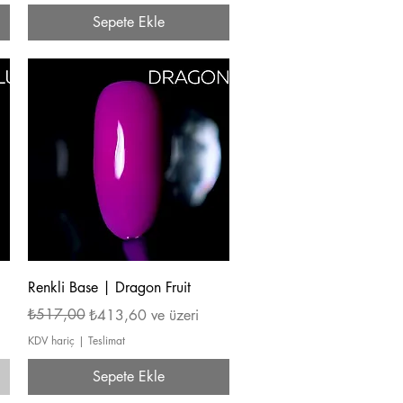
Sepete Ekle
Hızlı Bakış
Renkli Base | Dragon Fruit
Normal Fiyat
İndirimli Fiyat
₺517,00
₺413,60
ve üzeri
KDV hariç
|
Teslimat
Sepete Ekle