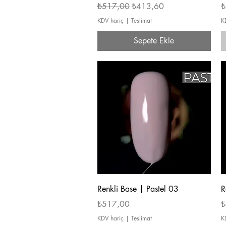
Normal Fiyat
İndirimli Fiyat
İ
₺517,00
₺413,60
₺
KDV hariç
|
Teslimat
K
Sepete Ekle
Hızlı Bakış
Renkli Base | Pastel 03
R
Fiyat
F
₺517,00
₺
KDV hariç
|
Teslimat
K