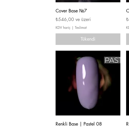
Hızlı Bakış
Cover Base №7
C
İndirimli Fiyat
İ
₺546,00
ve üzeri
₺
KDV hariç
|
Teslimat
K
Tükendi
Hızlı Bakış
Renkli Base | Pastel 08
R