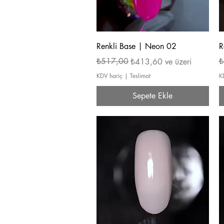
Hızlı Bakış
Renkli Base | Neon 02
R
Normal Fiyat
İndirimli Fiyat
₺517,00
N
İ
₺
₺413,60
ve üzeri
KDV hariç
|
Teslimat
K
Sepete Ekle